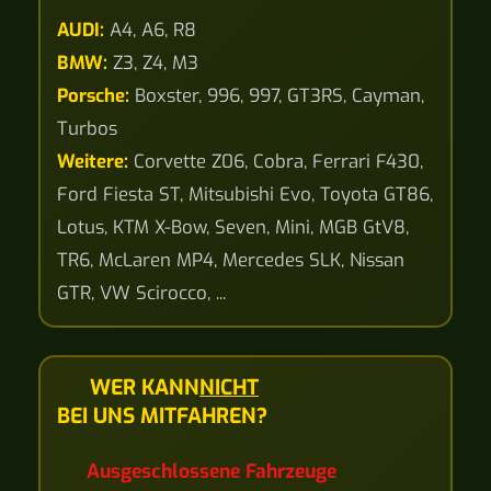
AUDI:
A4, A6, R8
BMW:
Z3, Z4, M3
Porsche:
Boxster, 996, 997, GT3RS, Cayman,
Turbos
Weitere:
Corvette Z06, Cobra, Ferrari F430,
Ford Fiesta ST, Mitsubishi Evo, Toyota GT86,
Lotus, KTM X-Bow, Seven, Mini, MGB GtV8,
TR6, McLaren MP4, Mercedes SLK, Nissan
GTR, VW Scirocco, ...
WER KANN
NICHT
BEI UNS MITFAHREN?
Ausgeschlossene Fahrzeuge